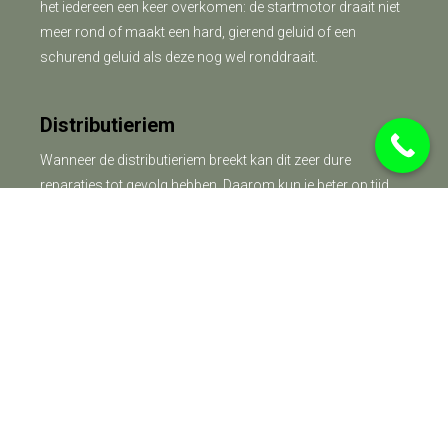
het iedereen een keer overkomen: de startmotor draait niet
meer rond of maakt een hard, gierend geluid of een
schurend geluid als deze nog wel ronddraait.
Distributieriem
Wanneer de distributieriem breekt kan dit zeer dure
reparaties tot gevolg hebben. Daarom kun je beter op tijd
zijn met het vervangen van de distributieriem. Wij adviseren
dit te doen tussen de 60.000 en 120.000 kilometer.
Remmen
Omdat slijtage geleidelijk plaatsvindt, is het belangrijk om
de conditie van uw remmen regelmatig te controleren.
Zeker het rijden van kleine afstanden en het rijden met een
automaat, versnellen de slijtage.